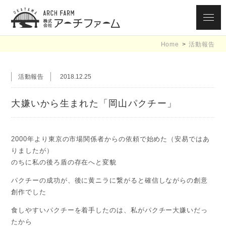
ARCH FARM
Home
>
活動報告
OKAYAMA 株式
会社アーチファ
活動報告
2018.12.25
ーム 黄ニラ大使
大嫌いから生まれた「岡山パクチー」
/ 岡パク大使
2000年より東京の市場関係者からの依頼で始めた（安易ではあ
りましたが）
のちに私の後ろ盾の存在へと変貌
パクチーの成功が、後に黄ニラに繋がると確信しながらの創意
創作でした
食しやすいパクチーを着手したのは、私がパクチー大嫌いだっ
たから