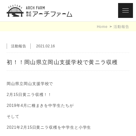
ARCH FARM
Home
>
活動報告
OKAYAMA 株式
会社アーチファ
活動報告
2021.02.16
ーム 黄ニラ大使
初！！岡山県立岡山支援学校で黄ニラ収穫
/ 岡パク大使
岡山県立岡山支援学校で
2月15日黄ニラ収穫！！
2019年4月に種まきを中学生たちが
そして
2021年2月15日黄ニラ収穫を中学生と小学生