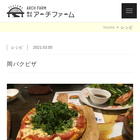
ARCH FARM
Home
>
レシピ
OKAYAMA 株式
会社アーチファ
レシピ
2021.03.05
ーム 黄ニラ大使
岡パクピザ
/ 岡パク大使