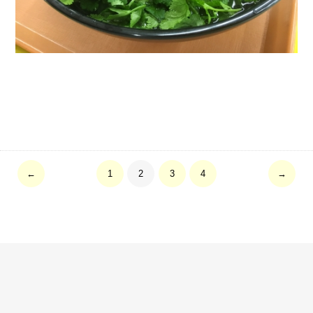
←
1
2
3
4
→